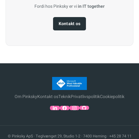
Fordi hos Pinksky er vi
in IT together
Kontakt os
Om Pinksky
Kontakt os
Teknik
Privatlivspolitik
Cookiepolitik
© Pinksky ApS · Teglvænget 29, Studio 1-2 · 7400 Herning ·
+45 28 74 11