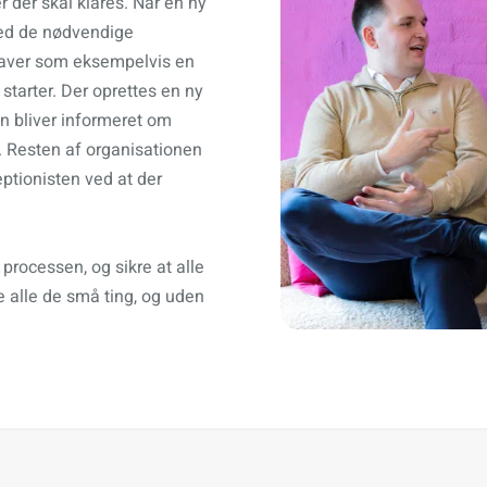
 der skal klares. Når en ny
med de nødvendige
gaver som eksempelvis en
starter. Der oprettes en ny
en bliver informeret om
 Resten af organisationen
ptionisten ved at der
rocessen, og sikre at alle
e alle de små ting, og uden