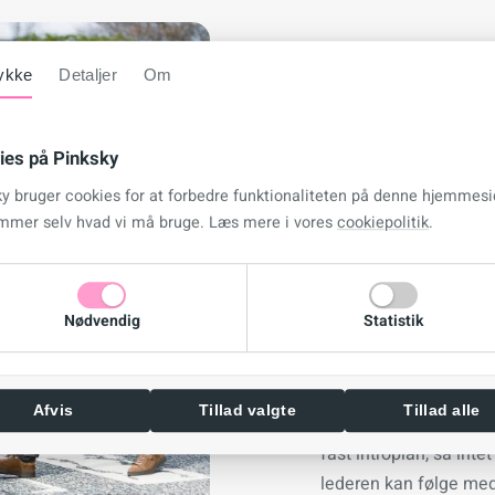
Onboardin
ykke
Detaljer
Om
En god onboarding proces st
den nye medarbejder er helt
ies på Pinksky
trin:
ky bruger cookies for at forbedre funktionaliteten på denne hjemmesi
mmer selv hvad vi må bruge. Læs mere i vores
cookiepolitik
.
Preboarding - fra under
praktiske oplysninger 
den nye medarbejder f
Nødvendig
Statistik
information om første 
Første dag.
Adgangskor
der starter en ny. Dag
Afvis
Tillad valgte
Tillad alle
De første uger.
Introdu
fast introplan, så int
lederen kan følge med