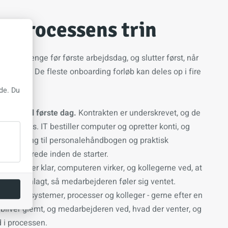
g processens trin
arter længe før første arbejdsdag, og slutter først, når
 landet. De fleste onboarding forløb kan deles op i fire
de. Du
skrift til første dag.
Kontrakten er underskrevet, og de
indsamles. IT bestiller computer og opretter konti, og
år adgang til personalehåndbogen og praktisk
dag, allerede inden de starter.
tet ligger klar, computeren virker, og kollegerne ved, at
en er planlagt, så medarbejderen føler sig ventet.
ktion til systemer, processer og kolleger - gerne efter en
et bliver glemt, og medarbejderen ved, hvad der venter, og
 i processen.