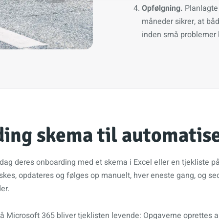
Opfølgning.
Planlagte 
måneder sikrer, at båd
inden små problemer b
ing skema til automatise
ag deres onboarding med et skema i Excel eller en tjekliste på p
skes, opdateres og følges op manuelt, hver eneste gang, og sed
er.
 Microsoft 365 bliver tjeklisten levende: Opgaverne oprettes a