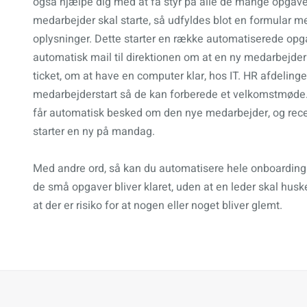
også hjælpe dig med at få styr på alle de mange opgaver
medarbejder skal starte, så udfyldes blot en formular 
oplysninger. Dette starter en række automatiserede op
automatisk mail til direktionen om at en ny medarbejder 
ticket, om at have en computer klar, hos IT. HR afdeling
medarbejderstart så de kan forberede et velkomstmøde.
får automatisk besked om den nye medarbejder, og rece
starter en ny på mandag.
Med andre ord, så kan du automatisere hele onboarding p
de små opgaver bliver klaret, uden at en leder skal husk
at der er risiko for at nogen eller noget bliver glemt.