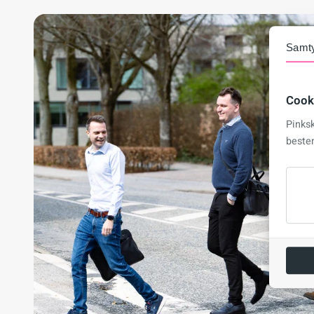
Samt
Cook
Pinks
beste