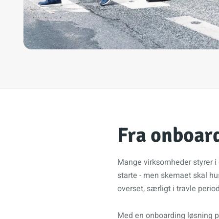
Fra onboard
Mange virksomheder styrer i d
starte - men skemaet skal hu
overset, særligt i travle period
Med en onboarding løsning på