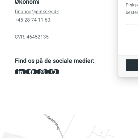
Økonomi
Pinks
finance@pinksky.dk
beste
+45 28 74 11 60
.
CVR: 46452135
Find os på de sociale medier: