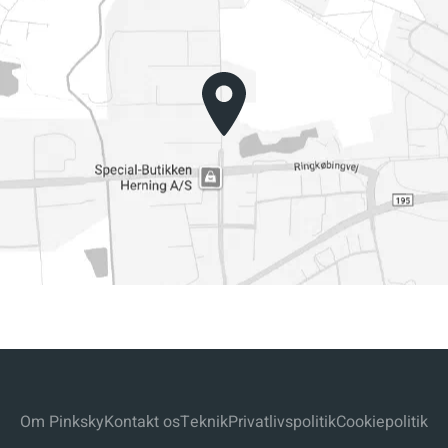
Om Pinksky
Kontakt os
Teknik
Privatlivspolitik
Cookiepolitik